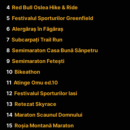
4
Red Bull Oslea Hike & Ride
5
Festivalul Sporturilor Greenfield
6
Alergăraș în Făgăraș
7
Subcarpați Trail Run
8
Semimaraton Casa Bună Sânpetru
9
Semimaraton Fetești
10
Bikeathon
11
Atinge Omu ed.10
12
Festivalul Sporturilor Iasi
13
Retezat Skyrace
14
Maraton Scaunul Domnului
15
Roșia Montană Maraton