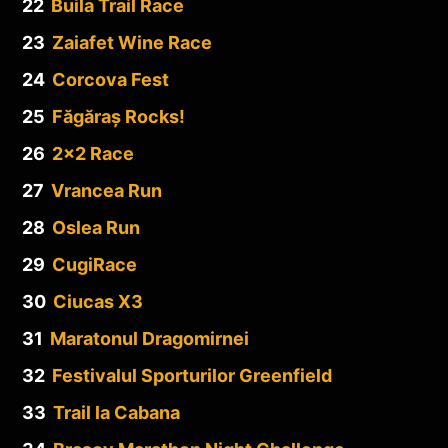
22
Buila Trail Race
23
Zaiafet Wine Race
24
Corcova Fest
25
Făgăraș Rocks!
26
2×2 Race
27
Vrancea Run
28
Oslea Run
29
CugiRace
30
Ciucas X3
31
Maratonul Dragomirnei
32
Festivalul Sporturilor Greenfield
33
Trail la Cabana