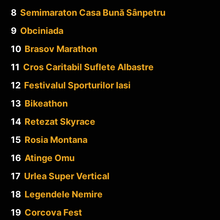
8
Semimaraton Casa Bună Sânpetru
9
Obciniada
10
Brasov Marathon
11
Cros Caritabil Suflete Albastre
12
Festivalul Sporturilor Iasi
13
Bikeathon
14
Retezat Skyrace
15
Rosia Montana
16
Atinge Omu
17
Urlea Super Vertical
18
Legendele Nemire
19
Corcova Fest