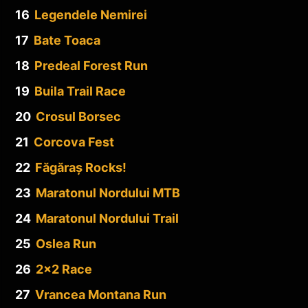
16
Legendele Nemirei
17
Bate Toaca
18
Predeal Forest Run
19
Buila Trail Race
20
Crosul Borsec
21
Corcova Fest
22
Făgăraș Rocks!
23
Maratonul Nordului MTB
24
Maratonul Nordului Trail
25
Oslea Run
26
2×2 Race
27
Vrancea Montana Run