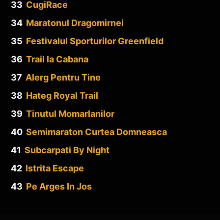
33
CugiRace
34
Maratonul Dragomirnei
35
Festivalul Sporturilor Greenfield
36
Trail la Cabana
37
Alerg Pentru Tine
38
Hateg Royal Trail
39
Tinutul Momarlanilor
40
Semimaraton Curtea Domneasca
41
Subcarpati By Night
42
Istrita Escape
43
Pe Arges In Jos