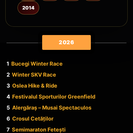
2014
2026
1
Bucegi Winter Race
2
Winter SKV Race
3
Oslea Hike & Ride
4
Festivalul Sporturilor Greenfield
5
Alergăraș – Musai Spectaculos
6
Crosul Cetăților
7
Semimaraton Fetești