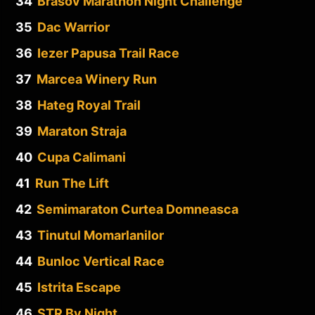
34
Brasov Marathon Night Challenge
35
Dac Warrior
36
Iezer Papusa Trail Race
37
Marcea Winery Run
38
Hateg Royal Trail
39
Maraton Straja
40
Cupa Calimani
41
Run The Lift
42
Semimaraton Curtea Domneasca
43
Tinutul Momarlanilor
44
Bunloc Vertical Race
45
Istrita Escape
46
STR By Night