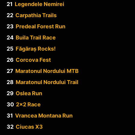
21
Legendele Nemirei
22
Carpathia Trails
23
Predeal Forest Run
24
Buila Trail Race
25
Făgăraș Rocks!
26
Corcova Fest
27
Maratonul Nordului MTB
28
Maratonul Nordului Trail
29
Oslea Run
30
2×2 Race
31
Vrancea Montana Run
32
Ciucas X3