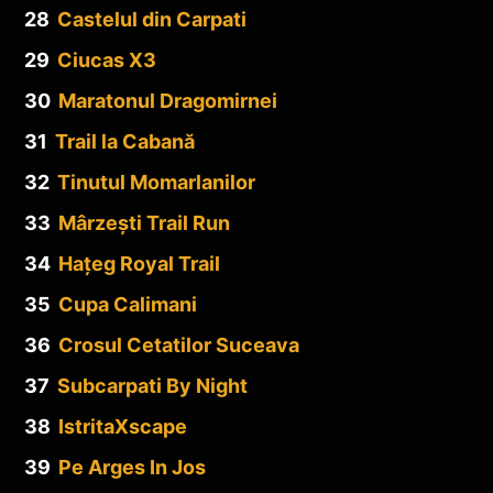
28
Castelul din Carpati
29
Ciucas X3
30
Maratonul Dragomirnei
31
Trail la Cabană
32
Tinutul Momarlanilor
33
Mârzești Trail Run
34
Hațeg Royal Trail
35
Cupa Calimani
36
Crosul Cetatilor Suceava
37
Subcarpati By Night
38
IstritaXscape
39
Pe Arges In Jos