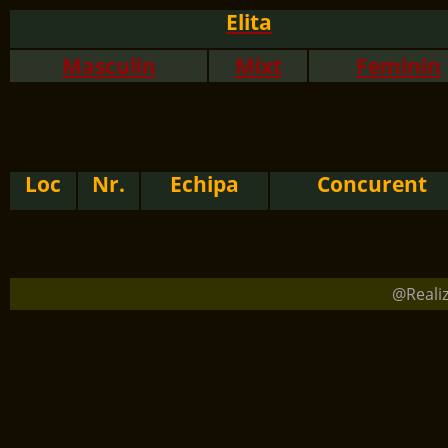
Elita
Masculin
Mixt
Feminin
Loc
Nr.
Echipa
Concurent
@Reali