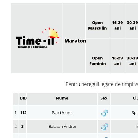
Open
16-29
30-39
Masculin
ani
ani
Maraton
Open
16-29
30-39
Feminin
ani
ani
Pentru nereguli legate de timpi v