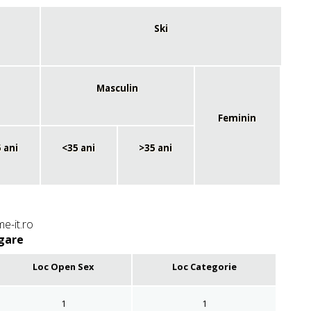
Ski
Masculin
Feminin
 ani
<35 ani
>35 ani
e-it.ro
rgare