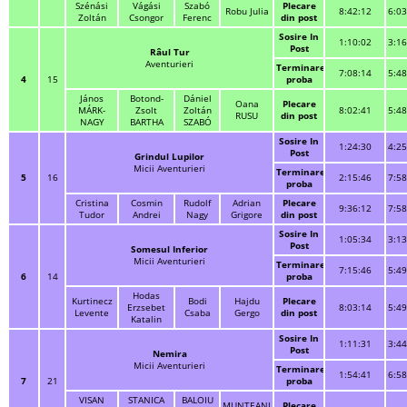
Szénási
Vágási
Szabó
Plecare
Robu Julia
8:42:12
6:03
Zoltán
Csongor
Ferenc
din post
Sosire In
1:10:02
3:16
Post
Râul Tur
Aventurieri
Terminare
7:08:14
5:48
4
15
proba
János
Botond-
Dániel
Oana
Plecare
MÁRK-
Zsolt
Zoltán
8:02:41
5:48
RUSU
din post
NAGY
BARTHA
SZABÓ
Sosire In
1:24:30
4:25
Post
Grindul Lupilor
Micii Aventurieri
Terminare
5
16
2:15:46
7:58
proba
Cristina
Cosmin
Rudolf
Adrian
Plecare
9:36:12
7:58
Tudor
Andrei
Nagy
Grigore
din post
Sosire In
1:05:34
3:13
Post
Somesul Inferior
Micii Aventurieri
Terminare
7:15:46
5:49
6
14
proba
Hodas
Kurtinecz
Bodi
Hajdu
Plecare
Erzsebet
8:03:14
5:49
Levente
Csaba
Gergo
din post
Katalin
Sosire In
1:11:31
3:44
Post
Nemira
Micii Aventurieri
Terminare
1:54:41
6:58
7
21
proba
VISAN
STANICA
BALOIU
MUNTEANU
Plecare