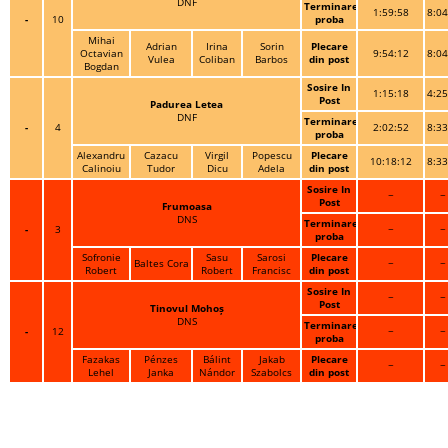
DNF
Terminare
1:59:58
8:04
-
10
proba
Mihai
Adrian
Irina
Sorin
Plecare
Octavian
9:54:12
8:04
Vulea
Coliban
Barbos
din post
Bogdan
Sosire In
1:15:18
4:25
Post
Padurea Letea
DNF
Terminare
-
4
2:02:52
8:33
proba
Alexandru
Cazacu
Virgil
Popescu
Plecare
10:18:12
8:33
Calinoiu
Tudor
Dicu
Adela
din post
Sosire In
~
~
Post
Frumoasa
DNS
Terminare
-
3
~
~
proba
Sofronie
Sasu
Sarosi
Plecare
Baltes Cora
~
~
Robert
Robert
Francisc
din post
Sosire In
~
~
Post
Tinovul Mohoș
DNS
Terminare
-
12
~
~
proba
Fazakas
Pénzes
Bálint
Jakab
Plecare
~
~
Lehel
Janka
Nándor
Szabolcs
din post