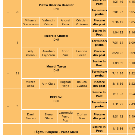
1:21:46
4:15
Post
Piatra Biserica Dracilor
DNF
Terminare
-
20
2:01:27
8:05
proba
Mihaela
Valentin
Andrei
Cristian
Plecare
9:36:12
8:05
Diaconescu
Crista
Pana
Videanu
din post
Sosire In
1:04:32
3:16
Post
Iezerele Cindrel
DNF
Terminare
-
1
7:31:54
6:09
proba
Ady
Aurelian
Corin
Cristina
Plecare
8:20:22
6:09
Beleanu
Cojocaru
Zinz
Cecan
din post
Sosire In
1:09:39
3:10
Post
Muntii Tarcu
DNF
Terminare
-
11
7:11:14
5:52
proba
Mircea
Bogdan
Raluca
Plecare
Alin Ciula
8:16:36
5:52
Baba
Horje
Zvanca
din post
Sosire In
1:11:53
3:54
Post
DECI Da!
DNF
Terminare
1:31:22
7:49
-
9
proba
Laurentiu
Dani
Elena
Ciprian
Plecare
Petru
9:31:12
7:49
Barcan
Olaru
Stan
din post
Pop
Sosire In
1:13:56
4:17
Post
Făgetul Clujului - Valea Morii