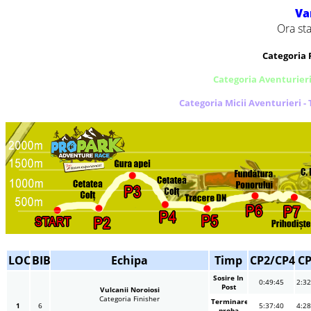
Va
Ora sta
Categoria 
Categoria Aventurieri
Categoria Micii Aventurieri -
LOC
BIB
Echipa
Timp
CP2/CP4
CP
Sosire In
0:49:45
2:32
Post
Vulcanii Noroiosi
Categoria Finisher
Terminare
1
6
5:37:40
4:28
proba