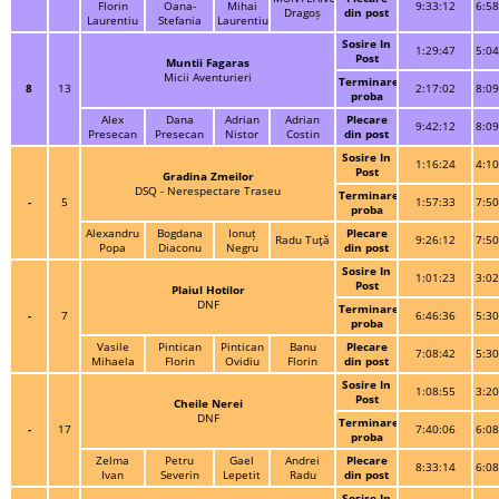
Florin
Oana-
Mihai
9:33:12
6:58
Dragoș
din post
Laurentiu
Stefania
Laurentiu
Sosire In
1:29:47
5:04
Post
Muntii Fagaras
Micii Aventurieri
Terminare
8
13
2:17:02
8:09
proba
Alex
Dana
Adrian
Adrian
Plecare
9:42:12
8:09
Presecan
Presecan
Nistor
Costin
din post
Sosire In
1:16:24
4:10
Post
Gradina Zmeilor
DSQ - Nerespectare Traseu
Terminare
-
5
1:57:33
7:50
proba
Alexandru
Bogdana
Ionuț
Plecare
Radu Tuţă
9:26:12
7:50
Popa
Diaconu
Negru
din post
Sosire In
1:01:23
3:02
Post
Plaiul Hotilor
DNF
Terminare
-
7
6:46:36
5:30
proba
Vasile
Pintican
Pintican
Banu
Plecare
7:08:42
5:30
Mihaela
Florin
Ovidiu
Florin
din post
Sosire In
1:08:55
3:20
Post
Cheile Nerei
DNF
Terminare
-
17
7:40:06
6:08
proba
Zelma
Petru
Gael
Andrei
Plecare
8:33:14
6:08
Ivan
Severin
Lepetit
Radu
din post
Sosire In