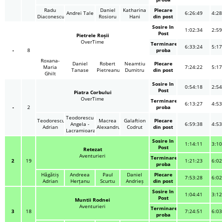
Radu
Daniel
Katharina
Plecare
Andrei Tale
6:26:49
4:28
Diaconescu
Rosioru
Hani
din post
Sosire In
1:02:34
2:59
Post
Pietrele Roșii
OverTime
Terminare
6:33:24
5:17
-
8
proba
Roxana-
Daniel
Robert
Neamtiu
Plecare
Maria
7:24:22
5:17
Tanase
Pietreanu
Dumitru
din post
Ghilt
Sosire In
0:54:18
2:54
Post
Piatra Corbului
OverTime
Terminare
6:13:27
4:53
-
2
proba
Teodorescu
Teodorescu
Macrea
Galaftion
Plecare
Angela -
6:59:38
4:53
Adrian
Alexandru
Codrut
din post
Lacramioara
Sosire In
1:14:11
3:10
Post
Retezat
Aventurieri
Terminare
2
19
1:21:23
6:02
proba
Hăgătiș
Andreea
Paul
Daniel
Plecare
7:53:28
6:02
Adrian
Herțanu
Scurtu
Andrieș
din post
Sosire In
1:04:41
3:12
Post
Muntii Rodnei
Aventurieri
Terminare
3
18
7:24:51
6:03
proba