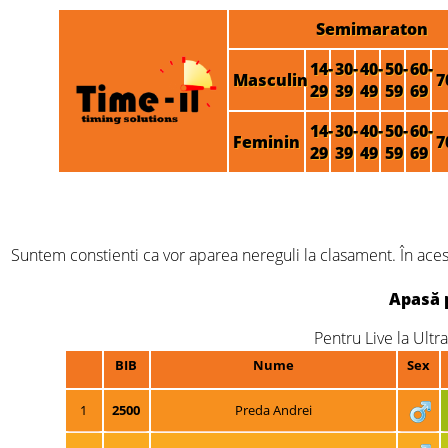
Semimaraton
14-
30-
40-
50-
60-
Masculin
7
29
39
49
59
69
14-
30-
40-
50-
60-
Feminin
7
29
39
49
59
69
Suntem constienti ca vor aparea nereguli la clasament. În acest
Apasă 