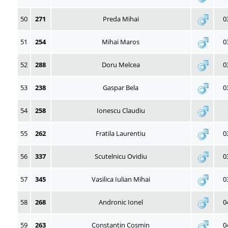
50
271
Preda Mihai
0
51
254
Mihai Maros
0
52
288
Doru Melcea
0
53
238
Gaspar Bela
0
54
258
Ionescu Claudiu
55
262
Fratila Laurentiu
0
56
337
Scutelnicu Ovidiu
0
57
345
Vasilica Iulian Mihai
0
58
268
Andronic Ionel
0
59
263
Constantin Cosmin
0