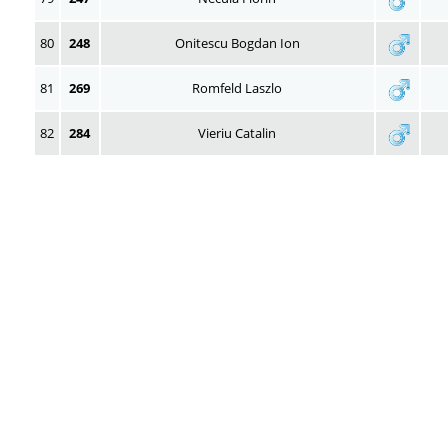
80
248
Onitescu Bogdan Ion
81
269
Romfeld Laszlo
82
284
Vieriu Catalin