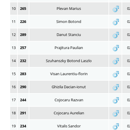
10
265
Plevan Marius
0
11
226
Simon Botond
0
12
289
Danut Stanciu
0
13
257
Prajitura Paulian
0
14
232
Szuhanszky Botond Laszlo
0
15
283
Visan Laurentiu-florin
0
16
290
Ghizila Dacian-ionut
0
17
244
Cojocaru Razvan
0
18
291
Cojocaru Aurelian
0
19
234
Vitalis Sandor
0