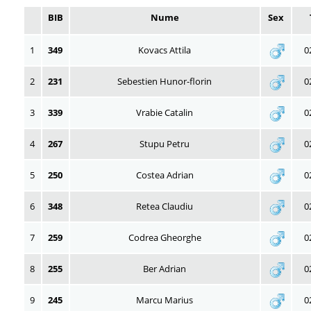
BIB
Nume
Sex
1
349
Kovacs Attila
0
2
231
Sebestien Hunor-florin
0
3
339
Vrabie Catalin
0
4
267
Stupu Petru
0
5
250
Costea Adrian
0
6
348
Retea Claudiu
0
7
259
Codrea Gheorghe
0
8
255
Ber Adrian
0
9
245
Marcu Marius
0