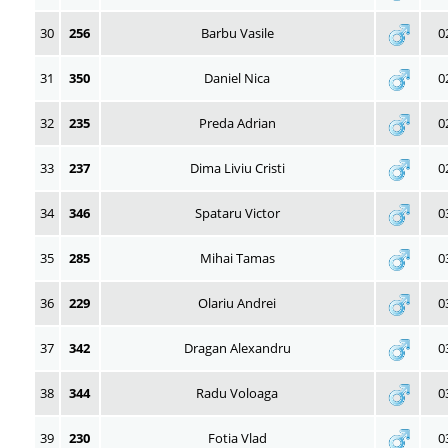
30
256
Barbu Vasile
0
31
350
Daniel Nica
0
32
235
Preda Adrian
0
33
237
Dima Liviu Cristi
0
34
346
Spataru Victor
0
35
285
Mihai Tamas
0
36
229
Olariu Andrei
0
37
342
Dragan Alexandru
0
38
344
Radu Voloaga
0
39
230
Fotia Vlad
0