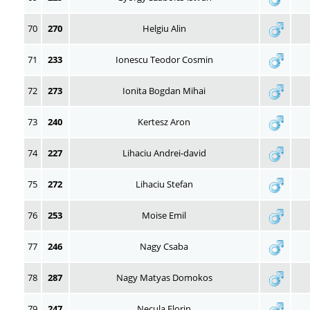
70
270
Helgiu Alin
71
233
Ionescu Teodor Cosmin
72
273
Ionita Bogdan Mihai
73
240
Kertesz Aron
74
227
Lihaciu Andrei-david
75
272
Lihaciu Stefan
76
253
Moise Emil
77
246
Nagy Csaba
78
287
Nagy Matyas Domokos
79
247
Necula Florin