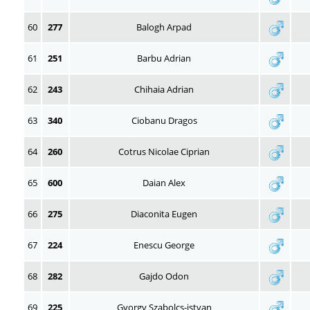
60
277
Balogh Arpad
61
251
Barbu Adrian
62
243
Chihaia Adrian
63
340
Ciobanu Dragos
64
260
Cotrus Nicolae Ciprian
65
600
Daian Alex
66
275
Diaconita Eugen
67
224
Enescu George
68
282
Gajdo Odon
69
225
Gyorgy Szabolcs-istvan