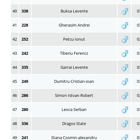
40
338
Buksa Levente
0
41
228
Gherasim Andrei
0
42
252
Petcu Ionut
0
43
242
Tiberiu Ferencz
0
44
335
Garrai Levente
0
45
249
Dumitru Cristian-ioan
0
46
286
Simon Istvan Robert
0
47
280
Leoca Serban
0
48
336
Dragos State
0
49
241
Stana Cosmin-alexandru
0