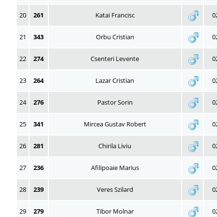
20
261
Katai Francisc
0
21
343
Orbu Cristian
0
22
274
Csenteri Levente
0
23
264
Lazar Cristian
0
24
276
Pastor Sorin
0
25
341
Mircea Gustav Robert
0
26
281
Chirila Liviu
0
27
236
Afilipoaie Marius
0
28
239
Veres Szilard
0
29
279
Tibor Molnar
0